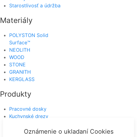
Starostlivosť a údržba
Materiály
POLYSTON Solid
Surface™
NEOLITH
WOOD
STONE
GRANITH
KERGLASS
Produkty
Pracovné dosky
Kuchynské drezy
Dizajnové stoly
Oznámenie o ukladaní Cookies
Obklady a dlažby