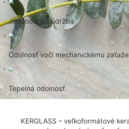
Jednoduchá údržba
Odolnosť voči mechanickému zaťaže
Tepelná odolnosť
KERGLASS – veľkoformátové kera