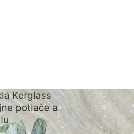
la Kerglass
jne potlače a
lu