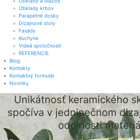
Obklady a dlažby
Obklady krbov
Parapetné dosky
Dizajnové stoly
Fasády
Kuchyne
Videá spoločnosti
REFERENCIE
Blog
Kontakty
Kontaktný formulár
Novinky
Unikátnosť keramického sk
spočíva v jedninečnom diza
odolnosti materiá