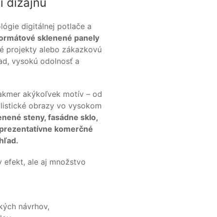
 dizajnu
ógie digitálnej potlače a
ormátové sklenené panely
ické projekty alebo zákazkovú
ad, vysokú odolnosť a
takmer akýkoľvek motív – od
alistické obrazy vo vysokom
enené steny, fasádne sklo,
reprezentatívne komerčné
hľad.
 efekt, ale aj množstvo
kých návrhov,