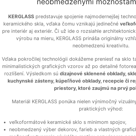
neobmedzenými možnosťami
KERGLASS
predstavuje spojenie najmodernejšej technol
keramického skla, vďaka čomu vznikajú jedinečné
veľkof
pre interiér aj exteriér. Či už ide o rozsiahle architekton
výrobu na mieru, KERGLASS prináša originálny vzhľ
neobmedzenú kreativitu.
Vďaka pokročilej technológii dokážeme preniesť na sklo 
minimalistických grafických vzorov až po detailné fotore
rozlíšení. Výsledkom sú
dizajnové sklenené obklady, skl
kuchynské zásteny, kúpeľňové obklady, recepcie či 
priestory, ktoré zaujmú na prvý po
Materiál KERGLASS ponúka nielen výnimočný vizuálny
praktických výhod:
veľkoformátové keramické sklo s minimom spojov,
neobmedzený výber dekorov, farieb a vlastných grafic