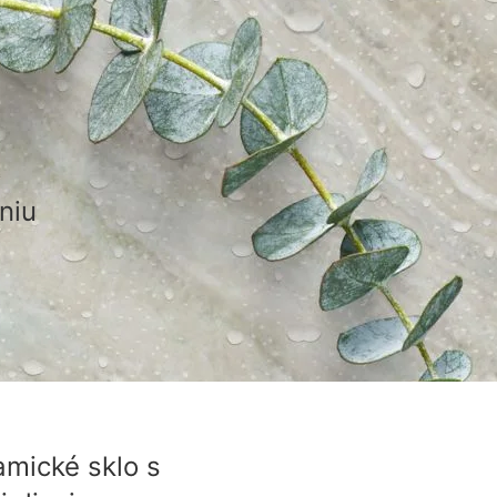
niu
mické sklo s