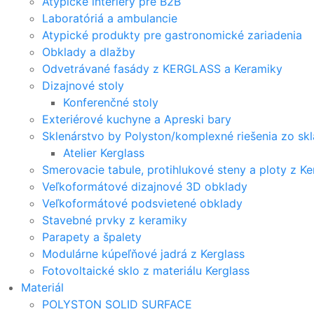
Atypické interiéry pre B2B
Laboratóriá a ambulancie
Atypické produkty pre gastronomické zariadenia
Obklady a dlažby
Odvetrávané fasády z KERGLASS a Keramiky
Dizajnové stoly
Konferenčné stoly
Exteriérové kuchyne a Apreski bary
Sklenárstvo by Polyston/komplexné riešenia zo skl
Atelier Kerglass
Smerovacie tabule, protihlukové steny a ploty z Ke
Veľkoformátové dizajnové 3D obklady
Veľkoformátové podsvietené obklady
Stavebné prvky z keramiky
Parapety a špalety
Modulárne kúpeľňové jadrá z Kerglass
Fotovoltaické sklo z materiálu Kerglass
Materiál
POLYSTON SOLID SURFACE