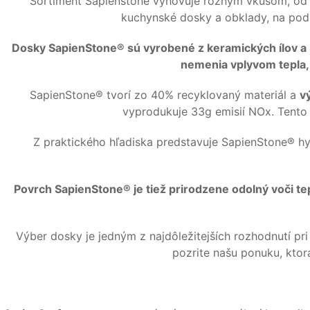
Sortiment Sapienstone vyhovuje rôznym vkusom, od u
kuchynské dosky a obklady, na podl
Dosky SapienStone® sú vyrobené z keramických ílov a
nemenia vplyvom tepla, 
SapienStone® tvorí zo 40% recyklovaný materiál a
v
vyprodukuje 33g emisií NOx. Tento 
Z praktického hľadiska predstavuje SapienStone® hy
Povrch SapienStone® je tiež prirodzene odolný voči 
Výber dosky je jedným z najdôležitejších rozhodnutí pri
pozrite našu ponuku, ktorá