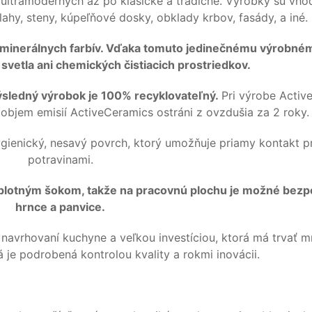
ltramoderných až po klasické a tradičné. Výrobky sú vhod
ahy, steny, kúpeľňové dosky, obklady krbov, fasády, a iné.
 minerálnych farbív. Vďaka tomuto jedinečnému výrobné
svetla ani chemických čistiacich prostriedkov.
ýsledný výrobok je 100% recyklovateľný.
Pri výrobe Acti
objem emisií ActiveCeramics ostráni z ovzdušia za 2 roky.
gienický, nesavý povrch, ktorý umožňuje priamy kontakt p
potravinami.
teplotným šokom, takže na pracovnú plochu je možné bezp
hrnce a panvice.
 navrhovaní kuchyne a veľkou investíciou, ktorá má trvať m
 je podrobená kontrolou kvality a rokmi inovácii.