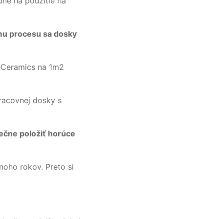
né na použitie na
mu procesu sa dosky
veCeramics na 1m2
racovnej dosky s
ečne položiť horúce
noho rokov. Preto si