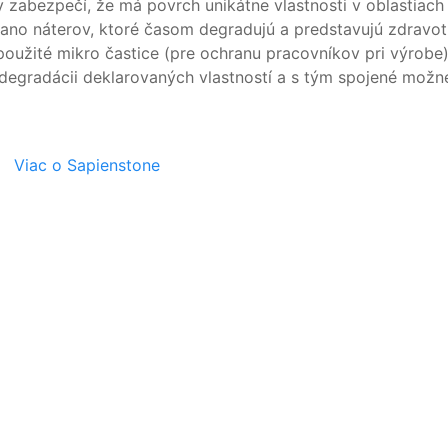
abezpečí, že má povrch unikátne vlastnosti v oblastiach An
 nano náterov, ktoré časom degradujú a predstavujú zdravotn
oužité mikro častice (pre ochranu pracovníkov pri výrobe),
egradácii deklarovaných vlastností a s tým spojené možné
Viac o Sapienstone