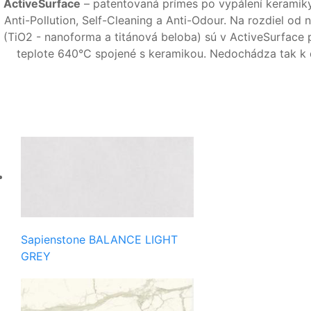
ActiveSurface
– patentovaná prímes po vypálení keramiky z
Anti-Pollution, Self-Cleaning a Anti-Odour. Na rozdiel od
(TiO2 - nanoforma a titánová beloba) sú v ActiveSurface p
teplote 640°C spojené s keramikou. Nedochádza tak k d
Sapienstone BALANCE LIGHT
GREY