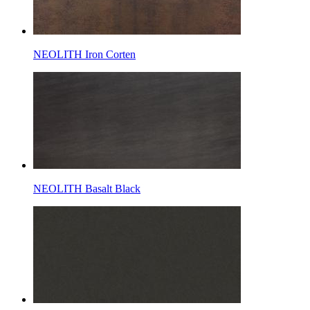
NEOLITH Iron Corten
NEOLITH Basalt Black