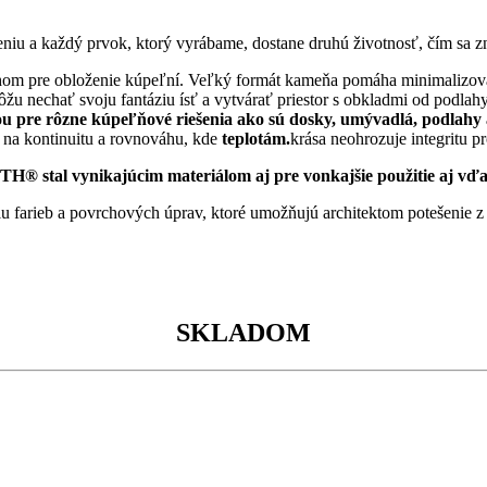
niu a každý prvok, ktorý vyrábame, dostane druhú životnosť, čím sa 
chom pre obloženie kúpeľní. Veľký formát kameňa pomáha minimalizo
ôžu nechať svoju fantáziu ísť a vytvárať priestor s obkladmi od podlah
 pre rôzne kúpeľňové riešenia ako sú dosky, umývadlá, podlahy a
 na kontinuitu a rovnováhu, kde
teplotám.
krása neohrozuje integritu p
stal vynikajúcim materiálom aj pre vonkajšie použitie aj vďaka
 farieb a povrchových úprav, ktoré umožňujú architektom potešenie z
SKLADOM