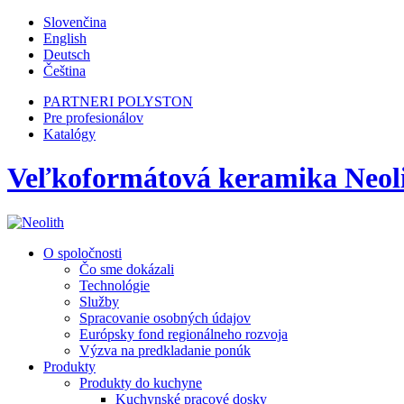
Slovenčina
English
Deutsch
Čeština
PARTNERI POLYSTON
Pre profesionálov
Katalógy
Veľkoformátová keramika Neolit
O spoločnosti
Čo sme dokázali
Technológie
Služby
Spracovanie osobných údajov
Európsky fond regionálneho rozvoja
Výzva na predkladanie ponúk
Produkty
Produkty do kuchyne
Kuchynské pracové dosky