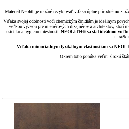
Materiál Neolith je možné recyklovať vďaka úplne prírodnému zlože
Vďaka svojej odolnosti voči chemickým činidlám je ideálnym povr
veľkou výzvou pre interiérových dizajnérov a architektov, ktorí m
estetiku a hygienu miestnosti.
NEOLITH® sa stal ideálnou voľbou
narážku
Vďaka mimoriadnym fyzikálnym vlastnostiam sa NEOLITH® 
Okrem toho ponúka veľmi širokú škálu