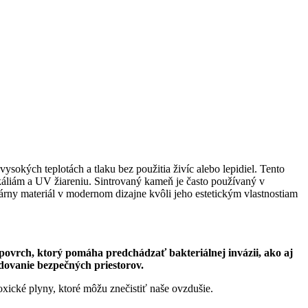
sokých teplotách a tlaku bez použitia živíc alebo lepidiel. Tento
káliám a UV žiareniu. Sintrovaný kameň je často používaný v
lárny materiál v modernom dizajne kvôli jeho estetickým vlastnostiam
ovrch, ktorý pomáha predchádzať bakteriálnej invázii, ako aj
dovanie bezpečných priestorov.
xické plyny, ktoré môžu znečistiť naše ovzdušie.