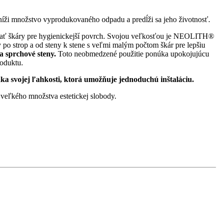
zníži množstvo vyprodukovaného odpadu a predĺži sa jeho životnosť.
vať škáry pre hygienickejší povrch. Svojou veľkosťou je NEOLITH®
y po strop a od steny k stene s veľmi malým počtom škár pre lepšiu
 sprchové steny.
Toto neobmedzené použitie ponúka upokojujúcu
roduktu.
 svojej ľahkosti, ktorá umožňuje jednoduchú inštaláciu.
 veľkého množstva estetickej slobody.