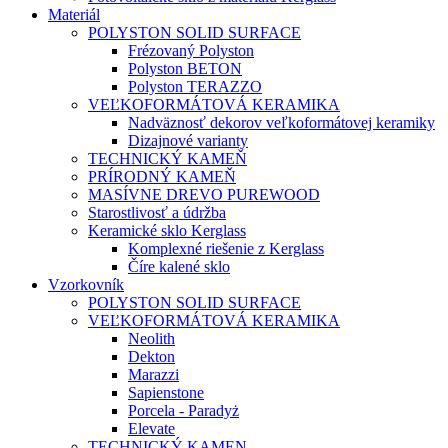
Materiál
POLYSTON SOLID SURFACE
Frézovaný Polyston
Polyston BETON
Polyston TERAZZO
VEĽKOFORMÁTOVÁ KERAMIKA
Nadväznosť dekorov veľkoformátovej keramiky
Dizajnové varianty
TECHNICKÝ KAMEŇ
PRÍRODNÝ KAMEŇ
MASÍVNE DREVO PUREWOOD
Starostlivosť a údržba
Keramické sklo Kerglass
Komplexné riešenie z Kerglass
Číre kalené sklo
Vzorkovník
POLYSTON SOLID SURFACE
VEĽKOFORMÁTOVÁ KERAMIKA
Neolith
Dekton
Marazzi
Sapienstone
Porcela - Paradyż
Elevate
TECHNICKÝ KAMEN