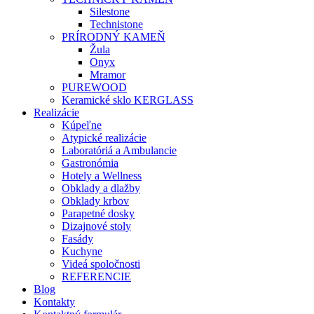
Silestone
Technistone
PRÍRODNÝ KAMEŇ
Žula
Onyx
Mramor
PUREWOOD
Keramické sklo KERGLASS
Realizácie
Kúpeľne
Atypické realizácie
Laboratóriá a Ambulancie
Gastronómia
Hotely a Wellness
Obklady a dlažby
Obklady krbov
Parapetné dosky
Dizajnové stoly
Fasády
Kuchyne
Videá spoločnosti
REFERENCIE
Blog
Kontakty