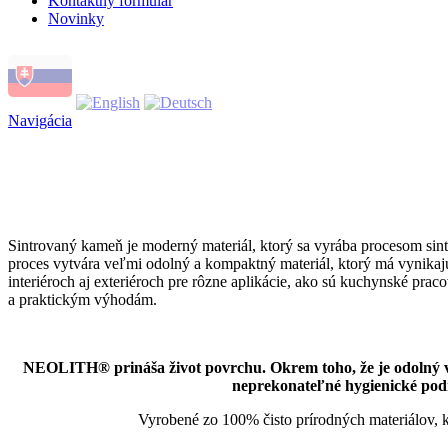
Kontaktný formulár
Novinky
Navigácia
Sintrovaný kameň je moderný materiál, ktorý sa vyrába procesom sintr
proces vytvára veľmi odolný a kompaktný materiál, ktorý má vynikajú
interiéroch aj exteriéroch pre rôzne aplikácie, ako sú kuchynské pra
a praktickým výhodám.
NEOLITH® prináša život povrchu. Okrem toho, že je odolný vo
neprekonateľné hygienické pod
Vyrobené zo 100% čisto prírodných materiálov, k