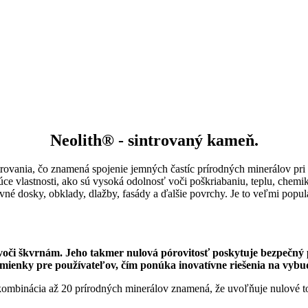
Neolith® - sintrovaný kameň.
ovania, čo znamená spojenie jemných častíc prírodných minerálov pri vy
ce vlastnosti, ako sú vysoká odolnosť voči poškriabaniu, teplu, chemi
covné dosky, obklady, dlažby, fasády a ďalšie povrchy. Je to veľmi popu
či škvrnám. Jeho takmer nulová pórovitosť poskytuje bezpečný p
mienky pre používateľov, čím ponúka inovatívne riešenia na vybu
ombinácia až 20 prírodných minerálov znamená, že uvoľňuje nulové to