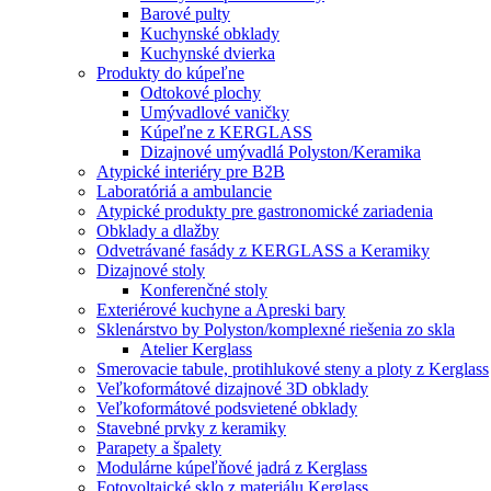
Barové pulty
Kuchynské obklady
Kuchynské dvierka
Produkty do kúpeľne
Odtokové plochy
Umývadlové vaničky
Kúpeľne z KERGLASS
Dizajnové umývadlá Polyston/Keramika
Atypické interiéry pre B2B
Laboratóriá a ambulancie
Atypické produkty pre gastronomické zariadenia
Obklady a dlažby
Odvetrávané fasády z KERGLASS a Keramiky
Dizajnové stoly
Konferenčné stoly
Exteriérové kuchyne a Apreski bary
Sklenárstvo by Polyston/komplexné riešenia zo skla
Atelier Kerglass
Smerovacie tabule, protihlukové steny a ploty z Kerglass
Veľkoformátové dizajnové 3D obklady
Veľkoformátové podsvietené obklady
Stavebné prvky z keramiky
Parapety a špalety
Modulárne kúpeľňové jadrá z Kerglass
Fotovoltaické sklo z materiálu Kerglass