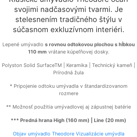
svojimi nadčasovými tvarmi. Je
stelesnením tradičného štýlu v
súčasnom exkluzívnom interiéri.
Lepené umývadlo
s rovnou odtokovou plochou s hĺbkou
110 mm
vrátane kúpeľňovej dosky.
Polyston Solid SurfaceTM | Keramika | Technický kameň |
Prírodná žula
* Pripojenie odtoku umývadla v štandardizovanom
rozmere
** Možnosť použitia umývadlovej aj zápustnej batérie
*** Predná hrana High (160 mm) | Line (20 mm)
Objav umývadlo Theodore
Vizualizácie umývdla