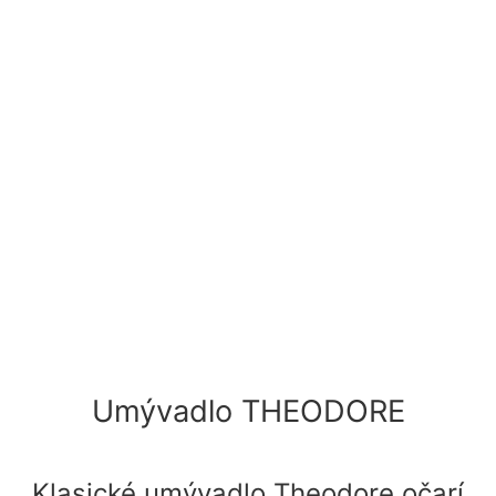
Prosím prepíšte z obrázka overovací kód
Umývadlo THEODORE
Klasické umývadlo Theodore očarí