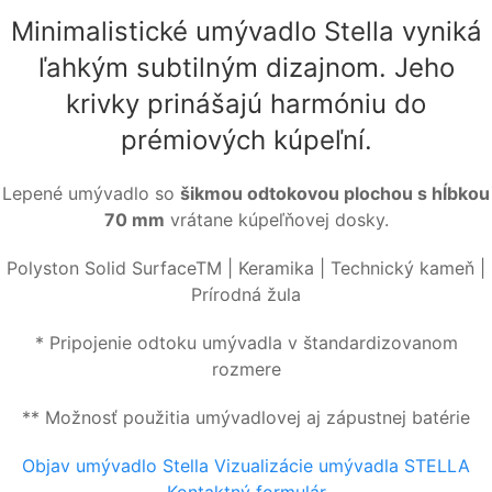
Minimalistické umývadlo Stella vyniká
ľahkým subtilným dizajnom. Jeho
krivky prinášajú harmóniu do
prémiových kúpeľní.
Lepené umývadlo so
šikmou odtokovou plochou s hĺbkou
70 mm
vrátane kúpeľňovej dosky.
Polyston Solid SurfaceTM | Keramika | Technický kameň |
Prírodná žula
* Pripojenie odtoku umývadla v štandardizovanom
rozmere
** Možnosť použitia umývadlovej aj zápustnej batérie
Objav umývadlo Stella
Vizualizácie umývadla STELLA
Kontaktný formulár