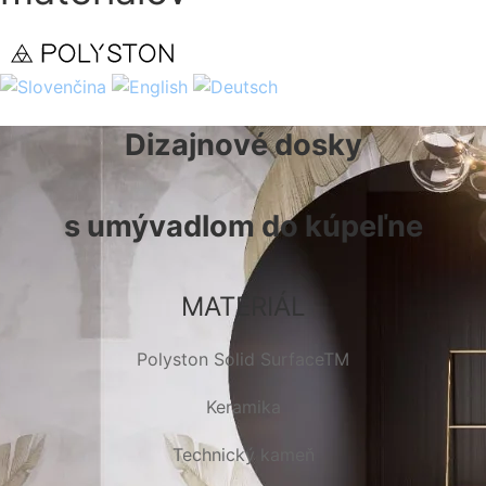
Dizajnové dosky
s umývadlom do kúpeľne
MATERIÁL
Polyston Solid SurfaceTM
Keramika
Technický kameň