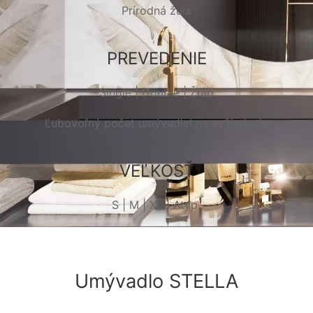
Prírodná žula
PREVEDENIE
Single | Double | Žľab
Ľubovoľný počet umývadiel na vyžiadanie
VEĽKOSŤ
S | M | XL | Atyp
Umývadlo STELLA