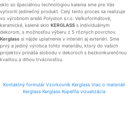
sklo so špeciálnou technológiou kalenia sme pre Vás
vytvorili jedinečný produkt. Celý tento proces sa realizuje
vo výrobnom areáli Polyston s.r.o. Veľkoformátové,
keramické, kalené sklo
KERGLASS
s individuálnym
dekorom, s možnosťou výberu z 5 rôznych povrchov.
Kerglass
si nájde uplatnenie v interiéri aj exteriéri. Sme
prvý a jediný výrobca tohto materiálu, ktorý do vašich
projektov prináša slobodu v dekoroch s bezkonkurenčnou
kvalitou a dlhou trvácnosťou.
Kontaktný formulár
Vzorkovník Kerglass
Viac o materiáli
Kontaktný formulár
Kerglass
Kerglass Kúpeľňa vizualizácia
Vaše meno:
Vaše priezvisko: