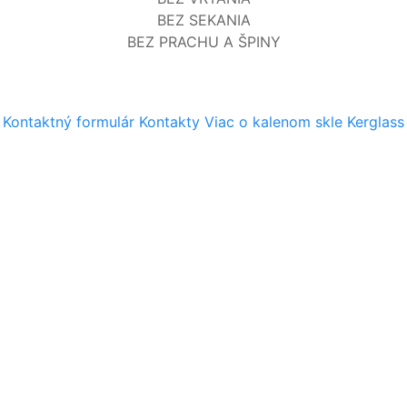
BEZ SEKANIA
BEZ PRACHU A ŠPINY
Kontaktný formulár
Kontaktný formulár
Kontakty
Viac o kalenom skle Kerglass
Vaše meno:
Vaše priezvisko:
Spoločnosť:
E-mail:
Telefón:
Obsah správy: