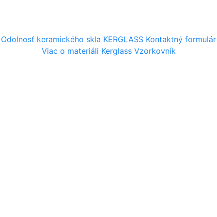
Odolnosť keramického skla KERGLASS
Kontaktný formulár
Kontaktný formulár
Viac o materiáli Kerglass
Vzorkovník
Vaše meno:
Vaše priezvisko:
Spoločnosť:
E-mail:
Telefón:
Obsah správy: