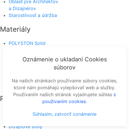
Oblasť pre Architektov
a Dizajnérov
Starostlivosť a údržba
Materiály
POLYSTON Solid
Surface™
NEOLITH
Oznámenie o ukladaní Cookies
WOOD
súborov
STONE
GRANITH
Na našich stránkach používame súbory cookies,
KERGLASS
ktoré nám pomáhajú vylepšovať web a služby.
Používaním našich stránok vyjadrujete súhlas
s
Produkty
používaním cookies.
Pracovné dosky
Súhlasím, zatvoriť oznámenie
Kuchynské drezy
Dizajnové stoly