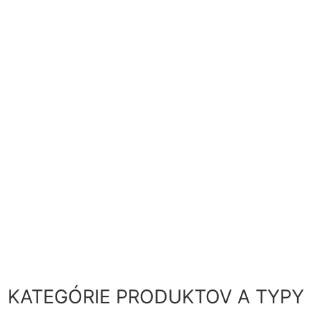
osobných údajov
Prosím prepíšte z obrázka overovací kód
KATEGÓRIE PRODUKTOV A TYPY