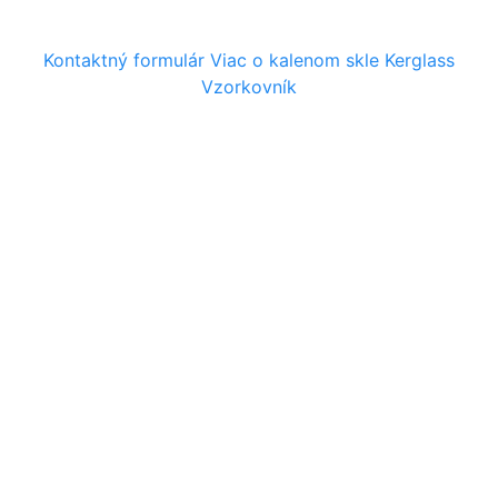
Kontaktný formulár
Viac o kalenom skle Kerglass
Kontaktný formulár
Vzorkovník
Vaše meno:
Vaše priezvisko:
Spoločnosť:
E-mail:
Telefón:
Obsah správy: