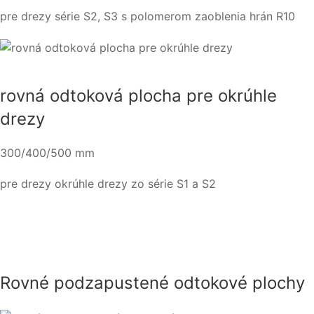
pre drezy série S2, S3 s polomerom zaoblenia hrán R10
rovná odtoková plocha pre okrúhle
drezy
300/400/500 mm
pre drezy okrúhle drezy zo série S1 a S2
Rovné podzapustené odtokové plochy