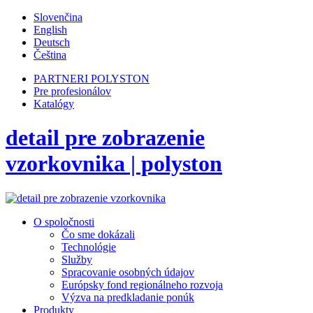
Slovenčina
English
Deutsch
Čeština
PARTNERI POLYSTON
Pre profesionálov
Katalógy
detail pre zobrazenie
vzorkovnika | polyston
O spoločnosti
Čo sme dokázali
Technológie
Služby
Spracovanie osobných údajov
Európsky fond regionálneho rozvoja
Výzva na predkladanie ponúk
Produkty