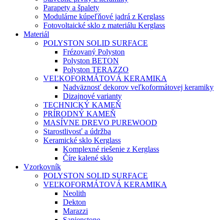
Parapety a špalety
Modulárne kúpeľňové jadrá z Kerglass
Fotovoltaické sklo z materiálu Kerglass
Materiál
POLYSTON SOLID SURFACE
Frézovaný Polyston
Polyston BETON
Polyston TERAZZO
VEĽKOFORMÁTOVÁ KERAMIKA
Nadväznosť dekorov veľkoformátovej keramiky
Dizajnové varianty
TECHNICKÝ KAMEŇ
PRÍRODNÝ KAMEŇ
MASÍVNE DREVO PUREWOOD
Starostlivosť a údržba
Keramické sklo Kerglass
Komplexné riešenie z Kerglass
Číre kalené sklo
Vzorkovník
POLYSTON SOLID SURFACE
VEĽKOFORMÁTOVÁ KERAMIKA
Neolith
Dekton
Marazzi
Sapienstone