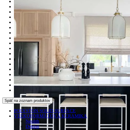
Späť na zoznam produktov
POLYSTON SOLID SURFACE
VEĽKOFORMÁTOVÁ KERAMIKA
Neolith
Dekton