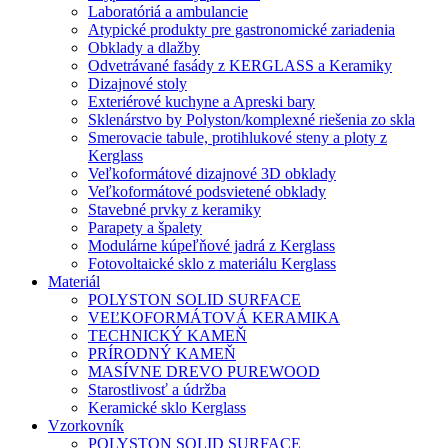
Laboratóriá a ambulancie
Atypické produkty pre gastronomické zariadenia
Obklady a dlažby
Odvetrávané fasády z KERGLASS a Keramiky
Dizajnové stoly
Exteriérové kuchyne a Apreski bary
Sklenárstvo by Polyston/komplexné riešenia zo skla
Smerovacie tabule, protihlukové steny a ploty z
Kerglass
Veľkoformátové dizajnové 3D obklady
Veľkoformátové podsvietené obklady
Stavebné prvky z keramiky
Parapety a špalety
Modulárne kúpeľňové jadrá z Kerglass
Fotovoltaické sklo z materiálu Kerglass
Materiál
POLYSTON SOLID SURFACE
VEĽKOFORMÁTOVÁ KERAMIKA
TECHNICKÝ KAMEŇ
PRÍRODNÝ KAMEŇ
MASÍVNE DREVO PUREWOOD
Starostlivosť a údržba
Keramické sklo Kerglass
Vzorkovník
POLYSTON SOLID SURFACE