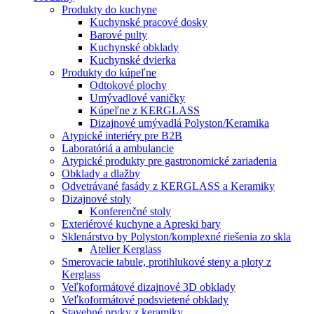
Produkty do kuchyne
Kuchynské pracové dosky
Barové pulty
Kuchynské obklady
Kuchynské dvierka
Produkty do kúpeľne
Odtokové plochy
Umývadlové vaničky
Kúpeľne z KERGLASS
Dizajnové umývadlá Polyston/Keramika
Atypické interiéry pre B2B
Laboratóriá a ambulancie
Atypické produkty pre gastronomické zariadenia
Obklady a dlažby
Odvetrávané fasády z KERGLASS a Keramiky
Dizajnové stoly
Konferenčné stoly
Exteriérové kuchyne a Apreski bary
Sklenárstvo by Polyston/komplexné riešenia zo skla
Atelier Kerglass
Smerovacie tabule, protihlukové steny a ploty z
Kerglass
Veľkoformátové dizajnové 3D obklady
Veľkoformátové podsvietené obklady
Stavebné prvky z keramiky