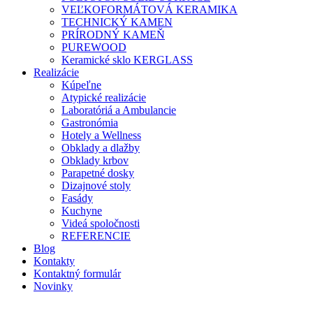
VEĽKOFORMÁTOVÁ KERAMIKA
TECHNICKÝ KAMEN
PRÍRODNÝ KAMEŇ
PUREWOOD
Keramické sklo KERGLASS
Realizácie
Kúpeľne
Atypické realizácie
Laboratóriá a Ambulancie
Gastronómia
Hotely a Wellness
Obklady a dlažby
Obklady krbov
Parapetné dosky
Dizajnové stoly
Fasády
Kuchyne
Videá spoločnosti
REFERENCIE
Blog
Kontakty
Kontaktný formulár
Novinky