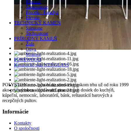
Marazzi
Sapienstone
Porcela - Paradyż
Elevate
TECHNICKÝ KAMEN
Silestone
Technistone
PRÍRODNÝ KAMEŇ
Žula
Onyx
Mramor
PUREWOOD
Keramické sklo KERGLASS
POLYSTON s.r.o. pôsobí na stredoeurópskom trhu už od roku 1999
ako prvovýrobca a dodávateľ pracovných dosiek do kuchýň,
kúpeľní, nemocníc, laboratórií, bánk, reštaurácií barových a
recepčných pultov.
Informácie
Kontakty
O spoločnosti