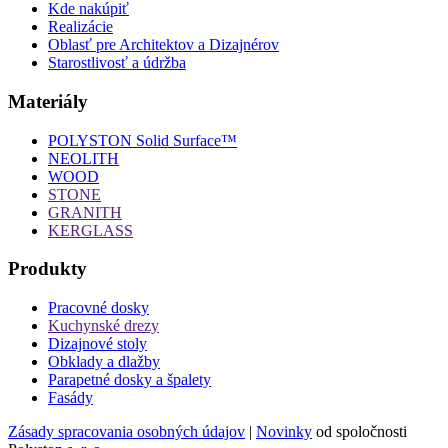
Kde nakúpiť
Realizácie
Oblasť pre Architektov a Dizajnérov
Starostlivosť a údržba
Materiály
POLYSTON Solid Surface™
NEOLITH
WOOD
STONE
GRANITH
KERGLASS
Produkty
Pracovné dosky
Kuchynské drezy
Dizajnové stoly
Obklady a dlažby
Parapetné dosky a špalety
Fasády
Zásady spracovania osobných údajov
|
Novinky
od spoločnosti