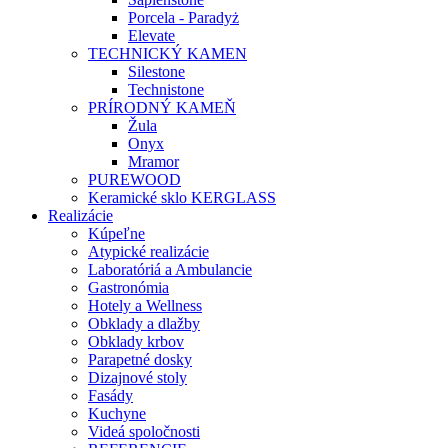
Porcela - Paradyż
Elevate
TECHNICKÝ KAMEN
Silestone
Technistone
PRÍRODNÝ KAMEŇ
Žula
Onyx
Mramor
PUREWOOD
Keramické sklo KERGLASS
Realizácie
Kúpeľne
Atypické realizácie
Laboratóriá a Ambulancie
Gastronómia
Hotely a Wellness
Obklady a dlažby
Obklady krbov
Parapetné dosky
Dizajnové stoly
Fasády
Kuchyne
Videá spoločnosti