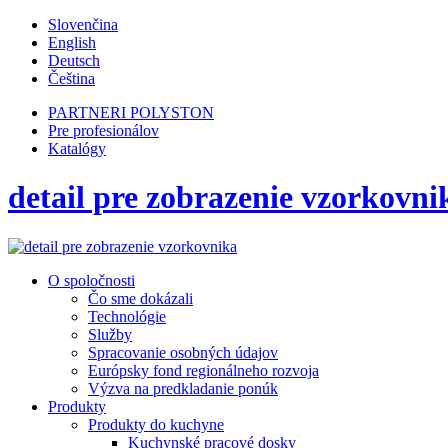
Slovenčina
English
Deutsch
Čeština
PARTNERI POLYSTON
Pre profesionálov
Katalógy
detail pre zobrazenie vzorkovnik
O spoločnosti
Čo sme dokázali
Technológie
Služby
Spracovanie osobných údajov
Európsky fond regionálneho rozvoja
Výzva na predkladanie ponúk
Produkty
Produkty do kuchyne
Kuchynské pracové dosky