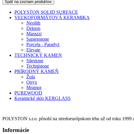
Späť na zoznam produktov
POLYSTON SOLID SURFACE
VEĽKOFORMÁTOVÁ KERAMIKA
Neolith
Dekton
Marazzi
Sapienstone
Porcela - Paradyż
Elevate
TECHNICKÝ KAMEN
Silestone
Technistone
PRÍRODNÝ KAMEŇ
Žula
Onyx
Mramor
PUREWOOD
Keramické sklo KERGLASS
POLYSTON s.r.o. pôsobí na stredoeurópskom trhu už od roku 1999 ako
Informácie