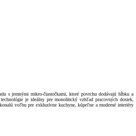
ladu s jemnými mikro-čiastočkami, ktoré povrchu dodávajú hĺbku a
technológie je ideálny pre monolitický vzhľad pracovných dosiek,
okonalú voľbu pre exkluzívne kuchyne, kúpeľne a moderné interiéry