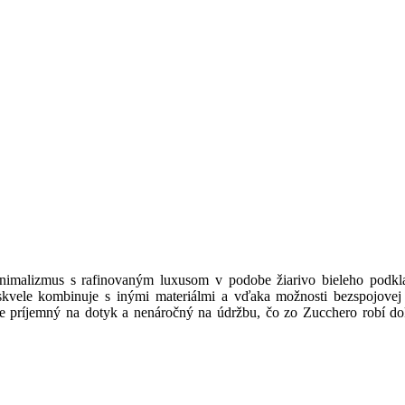
minimalizmus s rafinovaným luxusom v podobe žiarivo bieleho podk
 skvele kombinuje s inými materiálmi a vďaka možnosti bezspojovej 
še príjemný na dotyk a nenáročný na údržbu, čo zo Zucchero robí d