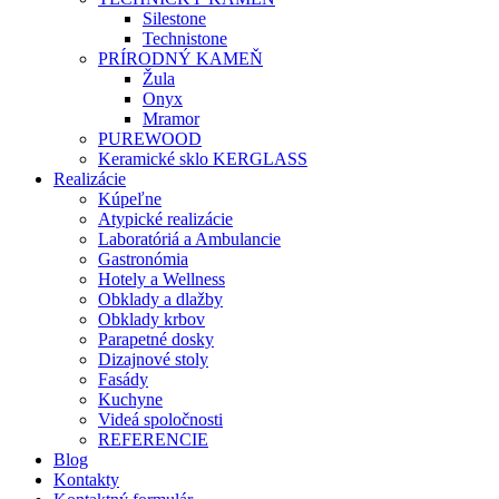
Silestone
Technistone
PRÍRODNÝ KAMEŇ
Žula
Onyx
Mramor
PUREWOOD
Keramické sklo KERGLASS
Realizácie
Kúpeľne
Atypické realizácie
Laboratóriá a Ambulancie
Gastronómia
Hotely a Wellness
Obklady a dlažby
Obklady krbov
Parapetné dosky
Dizajnové stoly
Fasády
Kuchyne
Videá spoločnosti
REFERENCIE
Blog
Kontakty