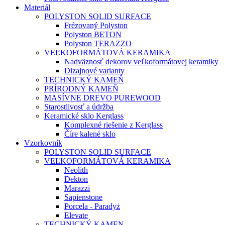
Materiál
POLYSTON SOLID SURFACE
Frézovaný Polyston
Polyston BETON
Polyston TERAZZO
VEĽKOFORMÁTOVÁ KERAMIKA
Nadväznosť dekorov veľkoformátovej keramiky
Dizajnové varianty
TECHNICKÝ KAMEŇ
PRÍRODNÝ KAMEŇ
MASÍVNE DREVO PUREWOOD
Starostlivosť a údržba
Keramické sklo Kerglass
Komplexné riešenie z Kerglass
Číre kalené sklo
Vzorkovník
POLYSTON SOLID SURFACE
VEĽKOFORMÁTOVÁ KERAMIKA
Neolith
Dekton
Marazzi
Sapienstone
Porcela - Paradyż
Elevate
TECHNICKÝ KAMEN