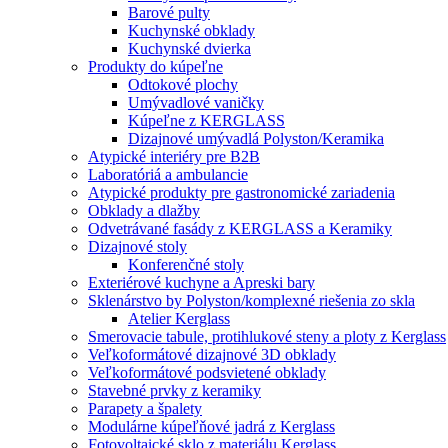
Barové pulty
Kuchynské obklady
Kuchynské dvierka
Produkty do kúpeľne
Odtokové plochy
Umývadlové vaničky
Kúpeľne z KERGLASS
Dizajnové umývadlá Polyston/Keramika
Atypické interiéry pre B2B
Laboratóriá a ambulancie
Atypické produkty pre gastronomické zariadenia
Obklady a dlažby
Odvetrávané fasády z KERGLASS a Keramiky
Dizajnové stoly
Konferenčné stoly
Exteriérové kuchyne a Apreski bary
Sklenárstvo by Polyston/komplexné riešenia zo skla
Atelier Kerglass
Smerovacie tabule, protihlukové steny a ploty z Kerglass
Veľkoformátové dizajnové 3D obklady
Veľkoformátové podsvietené obklady
Stavebné prvky z keramiky
Parapety a špalety
Modulárne kúpeľňové jadrá z Kerglass
Fotovoltaické sklo z materiálu Kerglass